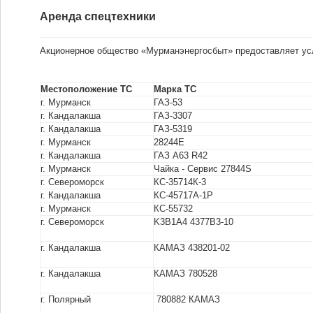
Аренда спецтехники
Акционерное общество «Мурманэнергосбыт» предоставляет усл
Местоположение ТС
Марка ТС
г. Мурманск
ГАЗ-53
г. Кандалакша
ГАЗ-3307
г. Кандалакша
ГАЗ-5319
г. Мурманск
28244Е
г. Кандалакша
ГАЗ А63 R42
г. Мурманск
Чайка - Сервис 27844S
г. Североморск
КС-35714К-3
г. Кандалакша
КС-45717А-1Р
г. Мурманск
КС-55732
г. Североморск
K3B1A4 4377B3-10
г. Кандалакша
КАМАЗ 438201-02
г. Кандалакша
КАМАЗ 780528
г. Полярный
780882 КАМАЗ