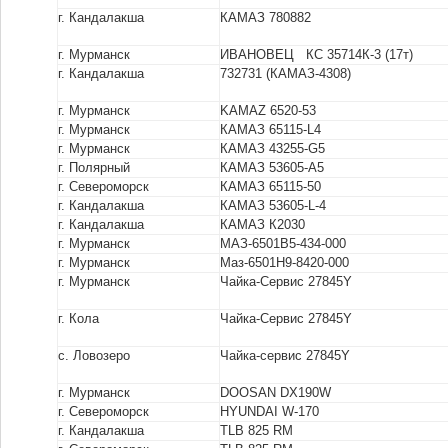
г. Кандалакша
КАМАЗ 780882
г. Мурманск
ИВАНОВЕЦ КС 35714К-3 (17т)
г. Кандалакша
732731 (КАМАЗ-4308)
г. Мурманск
KAMAZ 6520-53
г. Мурманск
КАМАЗ 65115-L4
г. Мурманск
КАМАЗ 43255-G5
г. Полярный
КАМАЗ 53605-А5
г. Североморск
КАМАЗ 65115-50
г. Кандалакша
КАМАЗ 53605-L-4
г. Кандалакша
КАМАЗ К2030
г. Мурманск
МАЗ-6501В5-434-000
г. Мурманск
Маз-6501Н9-8420-000
г. Мурманск
Чайка-Сервис 27845Y
г. Кола
Чайка-Сервис 27845Y
с. Ловозеро
Чайка-сервис 27845Y
г. Мурманск
DOOSAN DX190W
г. Североморск
HYUNDAI W-170
г. Кандалакша
TLB 825 RM